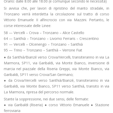
Orario: dalle 8.00 alle 18.00 (e comunque secondo le necessità)
Si avvisa che, per lavori di ripristino del manto stradale, in
Tronzano verrà interdetta la circolazione sul tratto di corso
Vittorio Emanuele II all’incrocio con via Mazzini. Pertanto, le
corse interessate delle Linee:
58 — Vercelli – Crova – Tronzano – Alice Castello
64 — Santhià – Tronzano – Livorno Ferraris – Crescentino
91 — Vercelli – Olcenengo – Tronzano – Santhià
95 — Trino – Tronzano – Santhià – Verrone Fiat
● da Santhià/Bianzé verso Crova/Vercelli, transiteranno in via La
Marmora, SP11, via Garibaldi, via Monte Bianco, inversione di
marcia nel piazzale della Riseria Greppi, via Monte Bianco, via
Garibaldi, SP11 verso Crova/San Germano;
● da Crova/Vercelli verso Santhià/Bianzé, transiteranno in via
Garibaldi, via Monte Bianco, SP11 verso Santhià, transito in via
La Marmora, ripresa del percorso normale.
Stante la soppressione, nei due sensi, delle fermate:
● via Garibaldi (Riseria) ● corso Vittorio Emanuele ● Stazione
ferroviaria