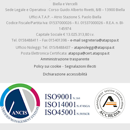
Biella e Vercelli
Sede Legale e Operativa : Corso Guido Alberto Rivetti, 8/B – 13900 Biella
Uffici A.T.A.P. – Atrio Stazione S. Paolo Biella
Codice Fiscale/Partita Iva: 01537000026 – R.I. 01537000026 – R.E.A. n. BI-
145974
Capitale Sociale € 13.025.313,80 i.v.
Tel. 0158488411 – Fax 015401398 –
e-mail segreteria@atapspa.it
Ufficio Noleggi: Tel. 015/8488437 –
atapnoleggi@atapspa.it
Posta Elettronica Certificata:
atapspa@cert.atapspa.it
Amministrazione trasparente
Policy sui cookie
–
Segnalazioni illeciti
Dichiarazione accessibilità