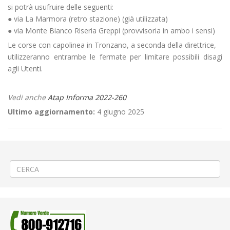
si potrà usufruire delle seguenti:
● via La Marmora (retro stazione) (già utilizzata)
● via Monte Bianco Riseria Greppi (provvisoria in ambo i sensi)
Le corse con capolinea in Tronzano, a seconda della direttrice,
utilizzeranno entrambe le fermate per limitare possibili disagi
agli Utenti.
Vedi anche
Atap Informa 2022-260
Ultimo aggiornamento:
4 giugno 2025
←
🔥PROROGA Potenziamento rete gas a Vercelli
🚵🏽‍♂️ Gara ciclistica «106ª Gran Piemonte»
→