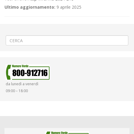
Ultimo aggiornamento:
9 aprile 2025
←
🎀«Serravalle in festa» a Serravalle Sesia
ORARIO SPORTELLO STAZIONE FS DI BIELLA MESE DI AGOSTO
→
da lunedì a venerdì
09:00 – 18:00