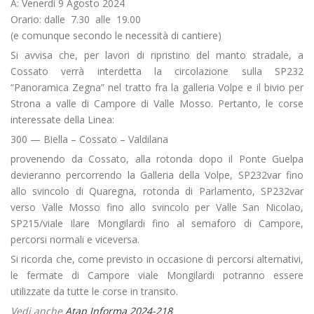
A: Venerdì 9 Agosto 2024
Orario: dalle 7.30 alle 19.00
(e comunque secondo le necessità di cantiere)
Si avvisa che, per lavori di ripristino del manto stradale, a
Cossato verrà interdetta la circolazione sulla SP232
“Panoramica Zegna” nel tratto fra la galleria Volpe e il bivio per
Strona a valle di Campore di Valle Mosso. Pertanto, le corse
interessate della Linea:
300 — Biella – Cossato – Valdilana
provenendo da Cossato, alla rotonda dopo il Ponte Guelpa
devieranno percorrendo la Galleria della Volpe, SP232var fino
allo svincolo di Quaregna, rotonda di Parlamento, SP232var
verso Valle Mosso fino allo svincolo per Valle San Nicolao,
SP215/viale Ilare Mongilardi fino al semaforo di Campore,
percorsi normali e viceversa.
Si ricorda che, come previsto in occasione di percorsi alternativi,
le fermate di Campore viale Mongilardi potranno essere
utilizzate da tutte le corse in transito.
Vedi anche
Atap Informa 2024-218