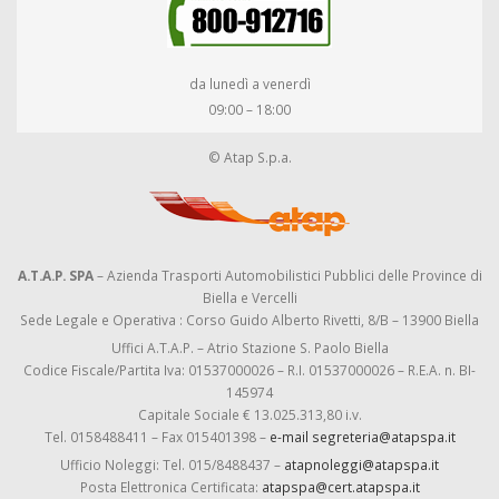
da lunedì a venerdì
09:00 – 18:00
© Atap S.p.a.
A.T.A.P. SPA
– Azienda Trasporti Automobilistici Pubblici delle Province di
Biella e Vercelli
Sede Legale e Operativa : Corso Guido Alberto Rivetti, 8/B – 13900 Biella
Uffici A.T.A.P. – Atrio Stazione S. Paolo Biella
Codice Fiscale/Partita Iva: 01537000026 – R.I. 01537000026 – R.E.A. n. BI-
145974
Capitale Sociale € 13.025.313,80 i.v.
Tel. 0158488411 – Fax 015401398 –
e-mail segreteria@atapspa.it
Ufficio Noleggi: Tel. 015/8488437 –
atapnoleggi@atapspa.it
Posta Elettronica Certificata:
atapspa@cert.atapspa.it