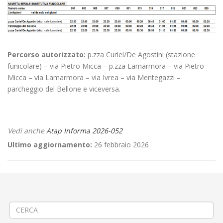
Percorso autorizzato:
p.zza Curiel/De Agostini (stazione
funicolare) – via Pietro Micca – p.zza Lamarmora – via Pietro
Micca – via Lamarmora – via Ivrea – via Mentegazzi –
parcheggio del Bellone e viceversa.
Vedi anche
Atap Informa 2026-052
Ultimo aggiornamento:
26 febbraio 2026
←
🚧Adeguamento impianti di depurazione a Pralungo Valle
📌Linea 909 “Servizio sostitutivo funicolare” – orari di servizio Sabato
21 Febbraio 2026
→