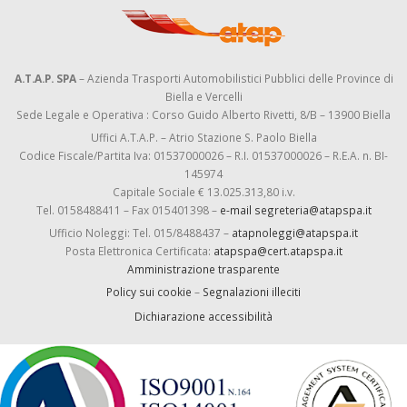
A.T.A.P. SPA
– Azienda Trasporti Automobilistici Pubblici delle Province di
Biella e Vercelli
Sede Legale e Operativa : Corso Guido Alberto Rivetti, 8/B – 13900 Biella
Uffici A.T.A.P. – Atrio Stazione S. Paolo Biella
Codice Fiscale/Partita Iva: 01537000026 – R.I. 01537000026 – R.E.A. n. BI-
145974
Capitale Sociale € 13.025.313,80 i.v.
Tel. 0158488411 – Fax 015401398 –
e-mail segreteria@atapspa.it
Ufficio Noleggi: Tel. 015/8488437 –
atapnoleggi@atapspa.it
Posta Elettronica Certificata:
atapspa@cert.atapspa.it
Amministrazione trasparente
Policy sui cookie
–
Segnalazioni illeciti
Dichiarazione accessibilità