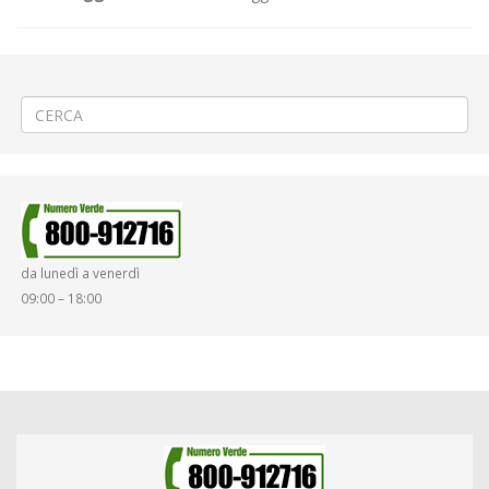
←
🪶 Attività inerenti Adunata Nazionale Alpini ad Andorno Micca
🪶 Manifestazione Alpini ad Alice Castello
→
da lunedì a venerdì
09:00 – 18:00