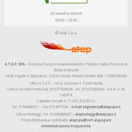
da lunedì a venerdì
09:00 – 18:00
© Atap S.p.a.
A.T.A.P. SPA
– Azienda Trasporti Automobilistici Pubblici delle Province di
Biella e Vercelli
Sede Legale e Operativa : Corso Guido Alberto Rivetti, 8/B – 13900 Biella
Uffici A.T.A.P. – Atrio Stazione S. Paolo Biella
Codice Fiscale/Partita Iva: 01537000026 – R.I. 01537000026 – R.E.A. n. BI-
145974
Capitale Sociale € 13.025.313,80 i.v.
Tel. 0158488411 – Fax 015401398 –
e-mail segreteria@atapspa.it
Ufficio Noleggi: Tel. 015/8488437 –
atapnoleggi@atapspa.it
Posta Elettronica Certificata:
atapspa@cert.atapspa.it
Amministrazione trasparente