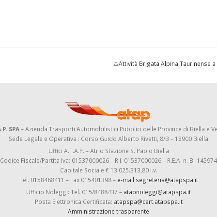
⚠️Attività Brigata Alpina Taurinense a
.P. SPA
– Azienda Trasporti Automobilistici Pubblici delle Province di Biella e Ve
Sede Legale e Operativa : Corso Guido Alberto Rivetti, 8/B – 13900 Biella
Uffici A.T.A.P. – Atrio Stazione S. Paolo Biella
Codice Fiscale/Partita Iva: 01537000026 – R.I. 01537000026 – R.E.A. n. BI-145974
Capitale Sociale € 13.025.313,80 i.v.
Tel. 0158488411 – Fax 015401398 –
e-mail segreteria@atapspa.it
Ufficio Noleggi: Tel. 015/8488437 –
atapnoleggi@atapspa.it
Posta Elettronica Certificata:
atapspa@cert.atapspa.it
Amministrazione trasparente