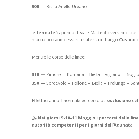
900 —
Biella Anello Urbano
le
fermate
/capilinea di viale Matteotti verranno trasfe
marcia potranno essere usate sia in
Largo Cusano
c
Mentre le corse delle linee:
310 —
Zimone – Borriana – Biella – Vigliano – Biogli
350 —
Sordevolo – Pollone – Biella – Pralungo – Sant
Effettueranno il normale percorso ad
esclusione
del 
⁂
Nei giorni 9-10-11 Maggio i percorsi delle li
autorità competenti per i giorni dell’Adunata
.