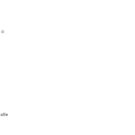
 di
alle