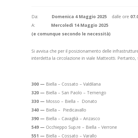
Da:
Domenica 4 Maggio 2025
dalle ore
07.
A:
Mercoledì 14 Maggio 2025
(
e comunque secondo le necessità)
Si avvisa che per il posizionamento delle infrastruttur
interdetta la circolazione in viale Matteotti. Pertanto,
300 —
Biella – Cossato – Valdilana
320 —
Biella – San Paolo – Ternengo
330 —
Mosso – Biella – Donato
340 —
Biella – Piedicavallo
390 —
Biella – Cavaglià – Anzasco
549 —
Occhieppo Sup.re – Biella – Verrone
551 —
Biella – Cossato – Varallo