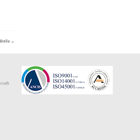
 Biella
→
rcelli