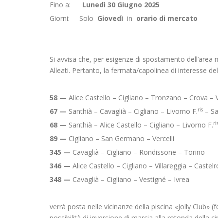
Fino a:
Lunedì 30 Giugno 2025
Giorni: Solo
Giovedì
in
orario di mercato
Si avvisa che, per esigenze di spostamento dell’area me
Alleati. Pertanto, la fermata/capolinea di interesse del
58 —
Alice Castello – Cigliano – Tronzano – Crova – V
ris
67 —
Santhià – Cavaglià – Cigliano – Livorno F.
– Sa
ri
68 —
Santhià – Alice Castello – Cigliano – Livorno F.
89 —
Cigliano – San Germano – Vercelli
345 —
Cavaglià – Cigliano – Rondissone – Torino
346 —
Alice Castello – Cigliano – Villareggia – Castel
348 —
Cavaglià – Cigliano – Vestigné – Ivrea
verrà posta nelle vicinanze della piscina «Jolly Club»
possibilità di inversione di marcia alla rotonda della c