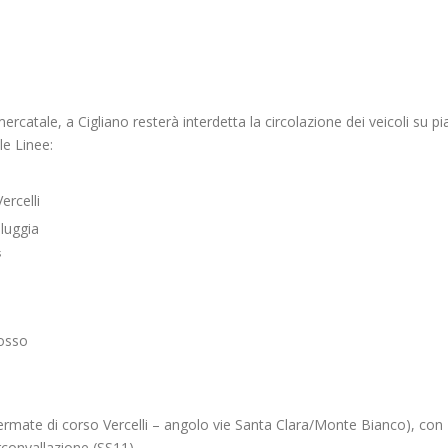
rcatale, a Cigliano resterà interdetta la circolazione dei veicoli su pi
le Linee:
ercelli
luggia
s
rosso
 (fermate di corso Vercelli – angolo vie Santa Clara/Monte Bianco), con
irconvallazione (SS11).