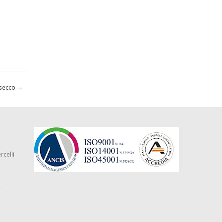
nsecco
→
rcelli