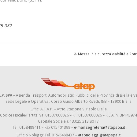
25-082
⚠️ Messa in sicurezza viabilità a Ro
.P. SPA
– Azienda Trasporti Automobilistici Pubblici delle Province di Biella e Ve
Sede Legale e Operativa : Corso Guido Alberto Rivetti, 8/B – 13900 Biella
Uffici A.T.A.P. – Atrio Stazione S. Paolo Biella
Codice Fiscale/Partita Iva: 01537000026 – R.I. 01537000026 – R.E.A. n. BI-145974
Capitale Sociale € 13.025.313,80 i.v.
Tel. 0158488411 – Fax 015401398 –
e-mail segreteria@atapspa.it
Ufficio Noleggi: Tel. 015/8488437 –
atapnoleggi@atapspa.it