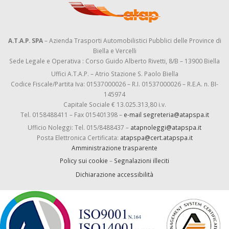
A.T.A.P. SPA
– Azienda Trasporti Automobilistici Pubblici delle Province di
Biella e Vercelli
Sede Legale e Operativa : Corso Guido Alberto Rivetti, 8/B – 13900 Biella
Uffici A.T.A.P. – Atrio Stazione S. Paolo Biella
Codice Fiscale/Partita Iva: 01537000026 – R.I. 01537000026 – R.E.A. n. BI-
145974
Capitale Sociale € 13.025.313,80 i.v.
Tel. 0158488411 – Fax 015401398 –
e-mail segreteria@atapspa.it
Ufficio Noleggi: Tel. 015/8488437 –
atapnoleggi@atapspa.it
Posta Elettronica Certificata:
atapspa@cert.atapspa.it
Amministrazione trasparente
Policy sui cookie
–
Segnalazioni illeciti
Dichiarazione accessibilità