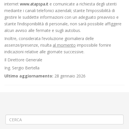
internet
www.atapspa.it
e comunicate a richiesta degli utenti
mediante i canali telefonici aziendali; stante l’impossibilità di
gestire le suddette informazioni con un adeguato preavviso e
stante l’indisponibilità di personale, non sarà possibile affiggere
alcun avviso alle fermate e sugli autobus.
Inoltre, considerata l’evoluzione giornaliera delle
assenze/presenze, risulta
al momento
impossibile fornire
indicazioni relative alle giornate successive.
Il Direttore Generale
Ing. Sergio Bertella
Ultimo aggiornamento:
28 gennaio 2026
←
Criticità relative all’erogazione dei servizi di trasporto pubblico
locale ATAP nella giornata del 03/11/2023
Criticità relative all’erogazione dei servizi di trasporto pubblico locale
ATAP nella giornata del 06/11/2023
→