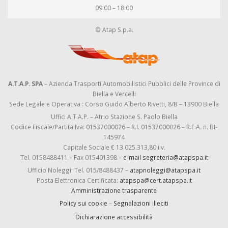
09:00 – 18:00
© Atap S.p.a.
A.T.A.P. SPA
– Azienda Trasporti Automobilistici Pubblici delle Province di
Biella e Vercelli
Sede Legale e Operativa : Corso Guido Alberto Rivetti, 8/B – 13900 Biella
Uffici A.T.A.P. – Atrio Stazione S. Paolo Biella
Codice Fiscale/Partita Iva: 01537000026 – R.I. 01537000026 – R.E.A. n. BI-
145974
Capitale Sociale € 13.025.313,80 i.v.
Tel. 0158488411 – Fax 015401398 –
e-mail segreteria@atapspa.it
Ufficio Noleggi: Tel. 015/8488437 –
atapnoleggi@atapspa.it
Posta Elettronica Certificata:
atapspa@cert.atapspa.it
Amministrazione trasparente
Policy sui cookie
–
Segnalazioni illeciti
Dichiarazione accessibilità