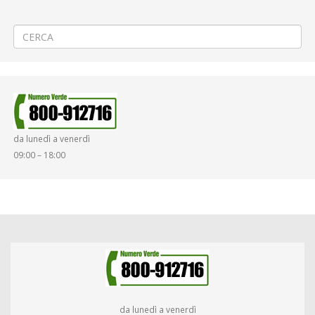
Criticità relative all’erogazione dei servizi di trasporto pubblico locale
ATAP nella giornata del 15/02/2022
→
da lunedì a venerdì
09:00 – 18:00
da lunedì a venerdì