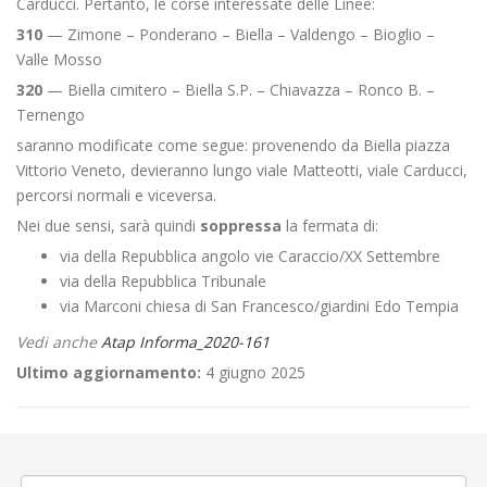
Carducci. Pertanto, le corse interessate delle Linee:
310
— Zimone – Ponderano – Biella – Valdengo – Bioglio –
Valle Mosso
320
— Biella cimitero – Biella S.P. – Chiavazza – Ronco B. –
Ternengo
saranno modificate come segue: provenendo da Biella piazza
Vittorio Veneto, devieranno lungo viale Matteotti, viale Carducci,
percorsi normali e viceversa.
Nei due sensi, sarà quindi
soppressa
la fermata di:
via della Repubblica angolo vie Caraccio/XX Settembre
via della Repubblica Tribunale
via Marconi chiesa di San Francesco/giardini Edo Tempia
Vedi anche
Atap Informa_2020-161
Ultimo aggiornamento:
4 giugno 2025
←
Manifestazione musicale a Biella Chiavazza
«Cinema sotto le stelle» a Serravalle Sesia
→