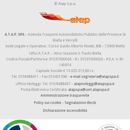
© Atap S.p.a.
A.T.A.P. SPA
– Azienda Trasporti Automobilistici Pubblici delle Province di
Biella e Vercelli
Sede Legale e Operativa : Corso Guido Alberto Rivetti, 8/B – 13900 Biella
Uffici A.T.A.P. – Atrio Stazione S. Paolo Biella
Codice Fiscale/Partita Iva: 01537000026 – R.I. 01537000026 – R.E.A. n. BI-
145974
Capitale Sociale € 13.025.313,80 i.v.
Tel. 0158488411 – Fax 015401398 –
e-mail segreteria@atapspa.it
Ufficio Noleggi: Tel. 015/8488437 –
atapnoleggi@atapspa.it
Posta Elettronica Certificata:
atapspa@cert.atapspa.it
Amministrazione trasparente
Policy sui cookie
–
Segnalazioni illeciti
Dichiarazione accessibilità