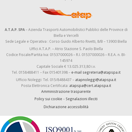
A.T.A.P. SPA
– Azienda Trasporti Automobilistici Pubblici delle Province di
Biella e Vercelli
Sede Legale e Operativa : Corso Guido Alberto Rivetti, 8/B – 13900 Biella
Uffici A.T.A.P. – Atrio Stazione S. Paolo Biella
Codice Fiscale/Partita Iva: 01537000026 – R.I. 01537000026 – R.E.A. n. BI-
145974
Capitale Sociale € 13.025.313,80 i.v.
Tel. 0158488411 – Fax 015401398 –
e-mail segreteria@atapspa.it
Ufficio Noleggi: Tel. 015/8488437 –
atapnoleggi@atapspa.it
Posta Elettronica Certificata:
atapspa@cert.atapspa.it
Amministrazione trasparente
Policy sui cookie
–
Segnalazioni illeciti
Dichiarazione accessibilità