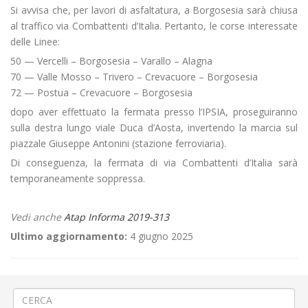
Si avvisa che, per lavori di asfaltatura, a Borgosesia sarà chiusa
al traffico via Combattenti d’Italia. Pertanto, le corse interessate
delle Linee:
50 — Vercelli – Borgosesia – Varallo – Alagna
70 — Valle Mosso – Trivero – Crevacuore – Borgosesia
72 — Postua – Crevacuore – Borgosesia
dopo aver effettuato la fermata presso l’IPSIA, proseguiranno
sulla destra lungo viale Duca d’Aosta, invertendo la marcia sul
piazzale Giuseppe Antonini (stazione ferroviaria).
Di conseguenza, la fermata di via Combattenti d’Italia sarà
temporaneamente soppressa.
Vedi anche
Atap Informa 2019-313
Ultimo aggiornamento:
4 giugno 2025
←
«Pro Vercelli – Carpi» a Vercelli
Asfaltatura a Fontanetto Po
→