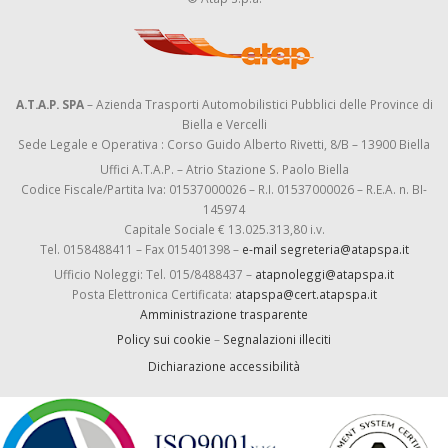
A.T.A.P. SPA
– Azienda Trasporti Automobilistici Pubblici delle Province di
Biella e Vercelli
Sede Legale e Operativa : Corso Guido Alberto Rivetti, 8/B – 13900 Biella
Uffici A.T.A.P. – Atrio Stazione S. Paolo Biella
Codice Fiscale/Partita Iva: 01537000026 – R.I. 01537000026 – R.E.A. n. BI-
145974
Capitale Sociale € 13.025.313,80 i.v.
Tel. 0158488411 – Fax 015401398 –
e-mail segreteria@atapspa.it
Ufficio Noleggi: Tel. 015/8488437 –
atapnoleggi@atapspa.it
Posta Elettronica Certificata:
atapspa@cert.atapspa.it
Amministrazione trasparente
Policy sui cookie
–
Segnalazioni illeciti
Dichiarazione accessibilità