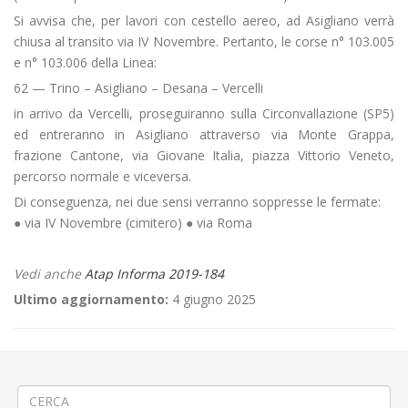
Si avvisa che, per lavori con cestello aereo, ad Asigliano verrà
chiusa al transito via IV Novembre. Pertanto, le corse n° 103.005
e n° 103.006 della Linea:
62 — Trino – Asigliano – Desana – Vercelli
in arrivo da Vercelli, proseguiranno sulla Circonvallazione (SP5)
ed entreranno in Asigliano attraverso via Monte Grappa,
frazione Cantone, via Giovane Italia, piazza Vittorio Veneto,
percorso normale e viceversa.
Di conseguenza, nei due sensi verranno soppresse le fermate:
● via IV Novembre (cimitero) ● via Roma
Vedi anche
Atap Informa 2019-184
Ultimo aggiornamento:
4 giugno 2025
←
«Summer Festival» e «Ratataplan» a Lessona
PROROGA Sostituzione valvole metano a Biella via Carso
→