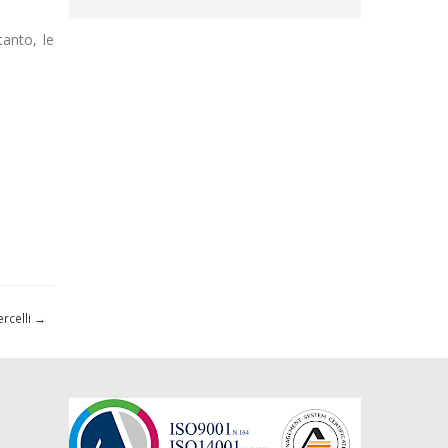
tanto, le
ercelli
→