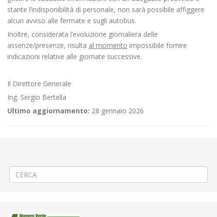
stante l’indisponibilità di personale, non sarà possibile affiggere
alcun avviso alle fermate e sugli autobus.
Inoltre, considerata l’evoluzione giornaliera delle
assenze/presenze, risulta
al momento
impossibile fornire
indicazioni relative alle giornate successive.
Il Direttore Generale
Ing. Sergio Bertella
Ultimo aggiornamento:
28 gennaio 2026
←
🚧 Frana a Veglio (SP 108)
Aggiornamento/Integrazione – Mancata erogazione dei servizi di
trasporto pubblico locale ATAP nella giornata del 05/11/2024
→