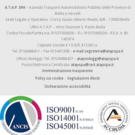
A.T.A.P. SPA
– Azienda Trasporti Automobilistici Pubblici delle Province di
Biella e Vercelli
Sede Legale e Operativa : Corso Guido Alberto Rivetti, 8/B – 13900 Biella
Uffici A.T.A.P. – Atrio Stazione S. Paolo Biella
Codice Fiscale/Partita Iva: 01537000026 – R.I. 01537000026 – R.E.A. n. BI-
145974
Capitale Sociale € 13.025.313,80 i.v.
Tel. 0158488411 – Fax 015401398 –
e-mail segreteria@atapspa.it
Ufficio Noleggi: Tel. 015/8488437 –
atapnoleggi@atapspa.it
Posta Elettronica Certificata:
atapspa@cert.atapspa.it
Amministrazione trasparente
Policy sui cookie
–
Segnalazioni illeciti
Dichiarazione accessibilità