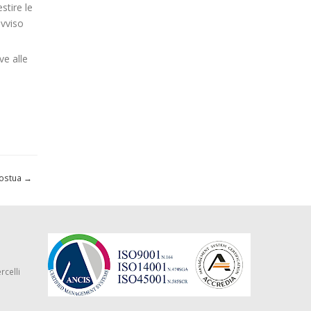
stire le
avviso
ve alle
Postua
→
rcelli