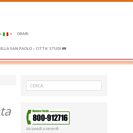
A:
ORARI
IELLA SAN PAOLO – CITTA’ STUDI 🚌
ta
da lunedì a venerdì