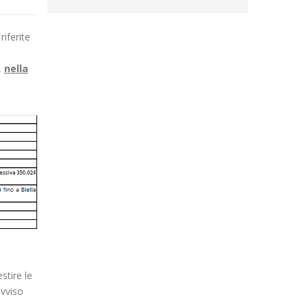
iferite
,
nella
stire le
avviso