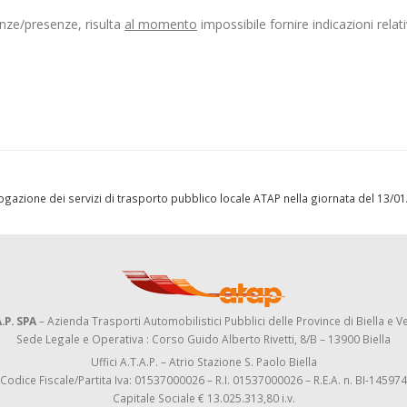
enze/presenze, risulta
al momento
impossibile fornire indicazioni relati
l’erogazione dei servizi di trasporto pubblico locale ATAP nella giornata del 13/
.P. SPA
– Azienda Trasporti Automobilistici Pubblici delle Province di Biella e Ve
Sede Legale e Operativa : Corso Guido Alberto Rivetti, 8/B – 13900 Biella
Uffici A.T.A.P. – Atrio Stazione S. Paolo Biella
Codice Fiscale/Partita Iva: 01537000026 – R.I. 01537000026 – R.E.A. n. BI-145974
Capitale Sociale € 13.025.313,80 i.v.