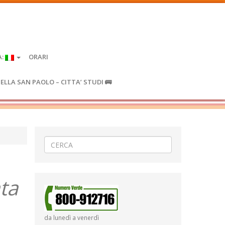
A:
ORARI
IELLA SAN PAOLO – CITTA’ STUDI 🚌
ta
da lunedì a venerdì