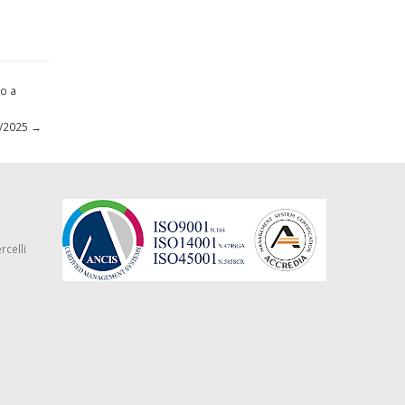
to a
11/2025
→
rcelli