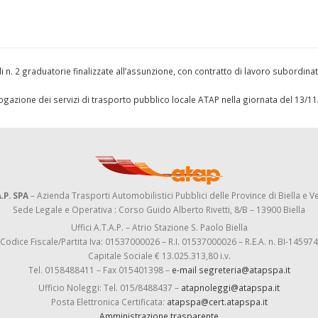
i n. 2 graduatorie finalizzate all’assunzione, con contratto di lavoro subordina
’erogazione dei servizi di trasporto pubblico locale ATAP nella giornata del 13/
.P. SPA
– Azienda Trasporti Automobilistici Pubblici delle Province di Biella e Ve
Sede Legale e Operativa : Corso Guido Alberto Rivetti, 8/B – 13900 Biella
Uffici A.T.A.P. – Atrio Stazione S. Paolo Biella
Codice Fiscale/Partita Iva: 01537000026 – R.I. 01537000026 – R.E.A. n. BI-145974
Capitale Sociale € 13.025.313,80 i.v.
Tel. 0158488411 – Fax 015401398 –
e-mail segreteria@atapspa.it
Ufficio Noleggi: Tel. 015/8488437 –
atapnoleggi@atapspa.it
Posta Elettronica Certificata:
atapspa@cert.atapspa.it
Amministrazione trasparente