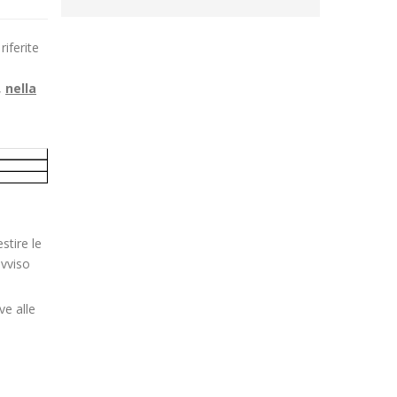
iferite
,
nella
stire le
avviso
ve alle