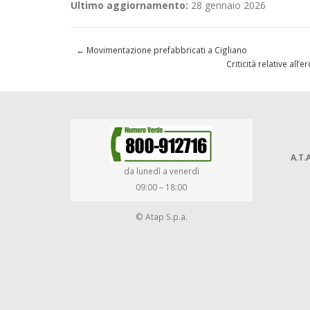
Ultimo aggiornamento:
28 gennaio 2026
←
Movimentazione prefabbricati a Cigliano
Criticità relative al
A.T.A
da lunedì a venerdì
09:00 – 18:00
© Atap S.p.a.