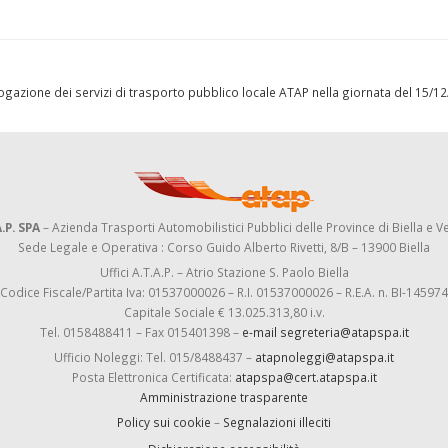
l’erogazione dei servizi di trasporto pubblico locale ATAP nella giornata del 15/
.P. SPA
– Azienda Trasporti Automobilistici Pubblici delle Province di Biella e Ve
Sede Legale e Operativa : Corso Guido Alberto Rivetti, 8/B – 13900 Biella
Uffici A.T.A.P. – Atrio Stazione S. Paolo Biella
Codice Fiscale/Partita Iva: 01537000026 – R.I. 01537000026 – R.E.A. n. BI-145974
Capitale Sociale € 13.025.313,80 i.v.
Tel. 0158488411 – Fax 015401398 –
e-mail segreteria@atapspa.it
Ufficio Noleggi: Tel. 015/8488437 –
atapnoleggi@atapspa.it
Posta Elettronica Certificata:
atapspa@cert.atapspa.it
Amministrazione trasparente
Policy sui cookie
–
Segnalazioni illeciti