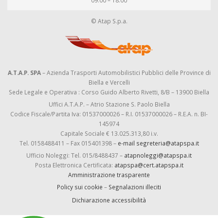
09:00 – 18:00
© Atap S.p.a.
A.T.A.P. SPA
– Azienda Trasporti Automobilistici Pubblici delle Province di
Biella e Vercelli
Sede Legale e Operativa : Corso Guido Alberto Rivetti, 8/B – 13900 Biella
Uffici A.T.A.P. – Atrio Stazione S. Paolo Biella
Codice Fiscale/Partita Iva: 01537000026 – R.I. 01537000026 – R.E.A. n. BI-
145974
Capitale Sociale € 13.025.313,80 i.v.
Tel. 0158488411 – Fax 015401398 –
e-mail segreteria@atapspa.it
Ufficio Noleggi: Tel. 015/8488437 –
atapnoleggi@atapspa.it
Posta Elettronica Certificata:
atapspa@cert.atapspa.it
Amministrazione trasparente
Policy sui cookie
–
Segnalazioni illeciti
Dichiarazione accessibilità