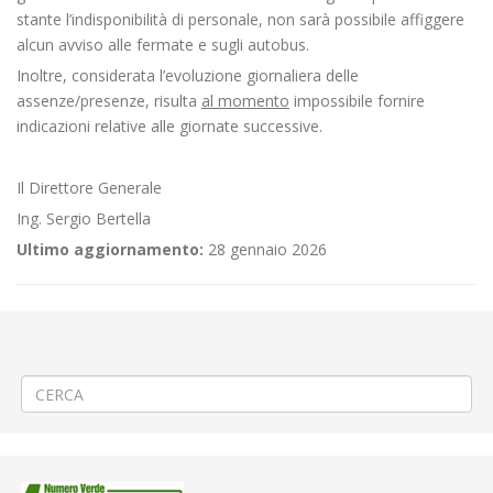
stante l’indisponibilità di personale, non sarà possibile affiggere
alcun avviso alle fermate e sugli autobus.
Inoltre, considerata l’evoluzione giornaliera delle
assenze/presenze, risulta
al momento
impossibile fornire
indicazioni relative alle giornate successive.
Il Direttore Generale
Ing. Sergio Bertella
Ultimo aggiornamento:
28 gennaio 2026
←
🏛️Visita del Presidente della Repubblica a Vercelli
Criticità relative all’erogazione dei servizi di trasporto pubblico locale
ATAP nella giornata del 18/01/2024
→