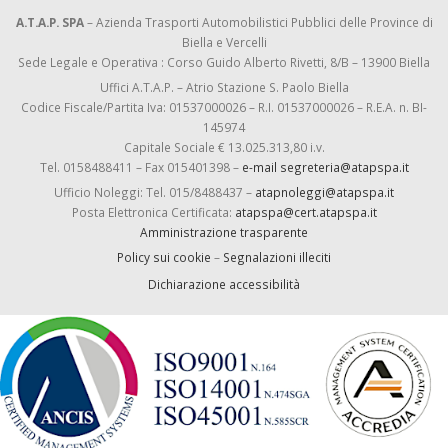
A.T.A.P. SPA
– Azienda Trasporti Automobilistici Pubblici delle Province di
Biella e Vercelli
Sede Legale e Operativa : Corso Guido Alberto Rivetti, 8/B – 13900 Biella
Uffici A.T.A.P. – Atrio Stazione S. Paolo Biella
Codice Fiscale/Partita Iva: 01537000026 – R.I. 01537000026 – R.E.A. n. BI-
145974
Capitale Sociale € 13.025.313,80 i.v.
Tel. 0158488411 – Fax 015401398 –
e-mail segreteria@atapspa.it
Ufficio Noleggi: Tel. 015/8488437 –
atapnoleggi@atapspa.it
Posta Elettronica Certificata:
atapspa@cert.atapspa.it
Amministrazione trasparente
Policy sui cookie
–
Segnalazioni illeciti
Dichiarazione accessibilità