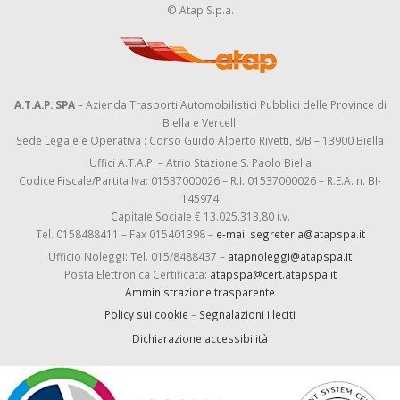
© Atap S.p.a.
A.T.A.P. SPA
– Azienda Trasporti Automobilistici Pubblici delle Province di
Biella e Vercelli
Sede Legale e Operativa : Corso Guido Alberto Rivetti, 8/B – 13900 Biella
Uffici A.T.A.P. – Atrio Stazione S. Paolo Biella
Codice Fiscale/Partita Iva: 01537000026 – R.I. 01537000026 – R.E.A. n. BI-
145974
Capitale Sociale € 13.025.313,80 i.v.
Tel. 0158488411 – Fax 015401398 –
e-mail segreteria@atapspa.it
Ufficio Noleggi: Tel. 015/8488437 –
atapnoleggi@atapspa.it
Posta Elettronica Certificata:
atapspa@cert.atapspa.it
Amministrazione trasparente
Policy sui cookie
–
Segnalazioni illeciti
Dichiarazione accessibilità