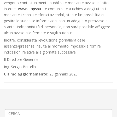
vengono contestualmente pubblicate mediante avviso sul sito
internet
www.atapspa.it
e comunicate a richiesta degli utenti
mediante i canali telefonici aziendali; stante l’impossibilità di
gestire le suddette informazioni con un adeguato preavviso e
stante l’indisponibilità di personale, non sarà possibile affiggere
alcun avviso alle fermate e sugli autobus.
Inoltre, considerata l’evoluzione giornaliera delle
assenze/presenze, risulta
al momento
impossibile fornire
indicazioni relative alle giornate successive.
Il Direttore Generale
Ing. Sergio Bertella
Ultimo aggiornamento:
28 gennaio 2026
←
Criticità relative all’erogazione dei servizi di trasporto pubblico
locale ATAP nella giornata del 24/11/2021
Modifica Linea 380: Ivrea-Magnano-Mongrando-Biella-Candelo-
Verrone-Arro
→