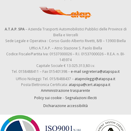
A.T.A.P. SPA
– Azienda Trasporti Automobilistici Pubblici delle Province di
Biella e Vercelli
Sede Legale e Operativa : Corso Guido Alberto Rivetti, 8/B – 13900 Biella
Uffici A.T.A.P. – Atrio Stazione S. Paolo Biella
Codice Fiscale/Partita Iva: 01537000026 – R.I. 01537000026 – R.E.A. n. BI-
145974
Capitale Sociale € 13.025.313,80 i.v.
Tel. 0158488411 – Fax 015401398 –
e-mail segreteria@atapspa.it
Ufficio Noleggi: Tel. 015/8488437 –
atapnoleggi@atapspa.it
Posta Elettronica Certificata:
atapspa@cert.atapspa.it
Amministrazione trasparente
Policy sui cookie
–
Segnalazioni illeciti
Dichiarazione accessibilità