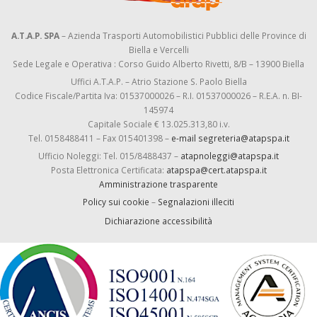
A.T.A.P. SPA
– Azienda Trasporti Automobilistici Pubblici delle Province di
Biella e Vercelli
Sede Legale e Operativa : Corso Guido Alberto Rivetti, 8/B – 13900 Biella
Uffici A.T.A.P. – Atrio Stazione S. Paolo Biella
Codice Fiscale/Partita Iva: 01537000026 – R.I. 01537000026 – R.E.A. n. BI-
145974
Capitale Sociale € 13.025.313,80 i.v.
Tel. 0158488411 – Fax 015401398 –
e-mail segreteria@atapspa.it
Ufficio Noleggi: Tel. 015/8488437 –
atapnoleggi@atapspa.it
Posta Elettronica Certificata:
atapspa@cert.atapspa.it
Amministrazione trasparente
Policy sui cookie
–
Segnalazioni illeciti
Dichiarazione accessibilità