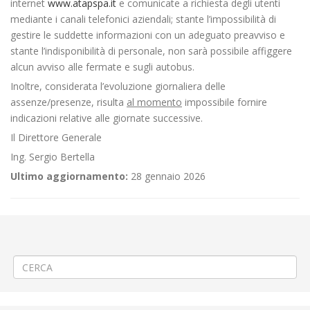
internet
www.atapspa.it
e comunicate a richiesta degli utenti
mediante i canali telefonici aziendali; stante l’impossibilità di
gestire le suddette informazioni con un adeguato preavviso e
stante l’indisponibilità di personale, non sarà possibile affiggere
alcun avviso alle fermate e sugli autobus.
Inoltre, considerata l’evoluzione giornaliera delle
assenze/presenze, risulta
al momento
impossibile fornire
indicazioni relative alle giornate successive.
Il Direttore Generale
Ing. Sergio Bertella
Ultimo aggiornamento:
28 gennaio 2026
←
Riparazione acquedotto a Ponderano
Criticità relative all’erogazione dei servizi di trasporto pubblico locale
ATAP nella giornata del 29/04/2022
→