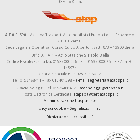
© Atap S.p.a.
A.T.A.P. SPA
– Azienda Trasporti Automobilistici Pubblici delle Province di
Biella e Vercelli
Sede Legale e Operativa : Corso Guido Alberto Rivetti, 8/B – 13900 Biella
Uffici A.T.A.P. – Atrio Stazione S. Paolo Biella
Codice Fiscale/Partita Iva: 01537000026 – R.I. 01537000026 – R.E.A. n. BI-
145974
Capitale Sociale € 13.025.313,80 i.v.
Tel. 0158488411 – Fax 015401398 –
e-mail segreteria@atapspa.it
Ufficio Noleggi: Tel. 015/8488437 –
atapnoleggi@atapspa.it
Posta Elettronica Certificata:
atapspa@cert.atapspa.it
Amministrazione trasparente
Policy sui cookie
–
Segnalazioni illeciti
Dichiarazione accessibilità