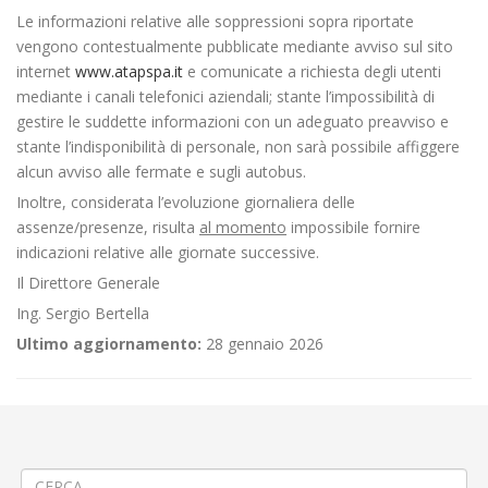
Le informazioni relative alle soppressioni sopra riportate
vengono contestualmente pubblicate mediante avviso sul sito
internet
www.atapspa.it
e comunicate a richiesta degli utenti
mediante i canali telefonici aziendali; stante l’impossibilità di
gestire le suddette informazioni con un adeguato preavviso e
stante l’indisponibilità di personale, non sarà possibile affiggere
alcun avviso alle fermate e sugli autobus.
Inoltre, considerata l’evoluzione giornaliera delle
assenze/presenze, risulta
al momento
impossibile fornire
indicazioni relative alle giornate successive.
Il Direttore Generale
Ing. Sergio Bertella
Ultimo aggiornamento:
28 gennaio 2026
←
Aggiornamento/Integrazione – Mancata erogazione dei servizi di
trasporto pubblico locale ATAP nella giornata del 28/03/2022
Riapertura sportello ATAP presso la stazione FS di Biella
→