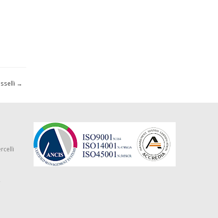
osselli
→
rcelli