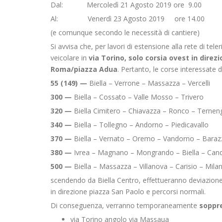
Dal: Mercoledì 21 Agosto 2019 ore 9.00
Al: Venerdì 23 Agosto 2019 ore 14.00
(e comunque secondo le necessità di cantiere)
Si avvisa che, per lavori di estensione alla rete di tel
veicolare in
via Torino, solo corsia ovest in direz
Roma/piazza Adua
. Pertanto, le corse interessate d
55 (149) —
Biella – Verrone – Massazza – Vercelli
300 —
Biella – Cossato – Valle Mosso – Trivero
320 —
Biella Cimitero – Chiavazza – Ronco – Ternen
340 —
Biella – Tollegno – Andorno – Piedicavallo
370 —
Biella – Vernato – Oremo – Vandorno – Baraz
380 —
Ivrea – Magnano – Mongrando – Biella – Can
500 —
Biella – Massazza – Villanova – Carisio – Mila
scendendo da Biella Centro, effettueranno deviazione a
in direzione piazza San Paolo e percorsi normali.
Di conseguenza, verranno temporaneamente
soppr
via Torino angolo via Massaua