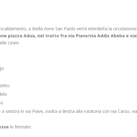
eriscaldamento, a Biella rione San Paolo verrà interdetta la circolazione
ione piazza Adua, nel tratto fra via Piave/via Addis Abeba e via
elle Linee:
go
zetto
delo
no
 sinistra in via Piave, svolta a destra alla rotatoria con via Carso, vi
esse
le fermate: