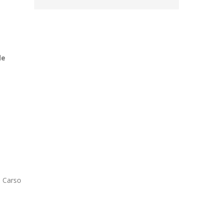
le
a Carso