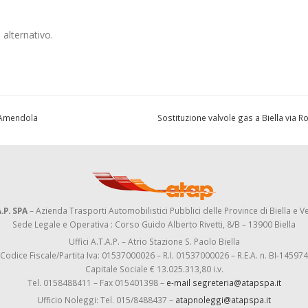
 alternativo.
a Amendola
Sostituzione valvole gas a Biella via R
.P. SPA
– Azienda Trasporti Automobilistici Pubblici delle Province di Biella e Ve
Sede Legale e Operativa : Corso Guido Alberto Rivetti, 8/B – 13900 Biella
Uffici A.T.A.P. – Atrio Stazione S. Paolo Biella
Codice Fiscale/Partita Iva: 01537000026 – R.I. 01537000026 – R.E.A. n. BI-145974
Capitale Sociale € 13.025.313,80 i.v.
Tel. 0158488411 – Fax 015401398 –
e-mail segreteria@atapspa.it
Ufficio Noleggi: Tel. 015/8488437 –
atapnoleggi@atapspa.it