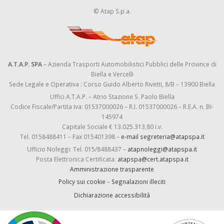
© Atap S.p.a.
A.T.A.P. SPA
– Azienda Trasporti Automobilistici Pubblici delle Province di
Biella e Vercelli
Sede Legale e Operativa : Corso Guido Alberto Rivetti, 8/B – 13900 Biella
Uffici A.T.A.P. – Atrio Stazione S. Paolo Biella
Codice Fiscale/Partita Iva: 01537000026 – R.I. 01537000026 – R.E.A. n. BI-
145974
Capitale Sociale € 13.025.313,80 i.v.
Tel. 0158488411 – Fax 015401398 –
e-mail segreteria@atapspa.it
Ufficio Noleggi: Tel. 015/8488437 –
atapnoleggi@atapspa.it
Posta Elettronica Certificata:
atapspa@cert.atapspa.it
Amministrazione trasparente
Policy sui cookie
–
Segnalazioni illeciti
Dichiarazione accessibilità