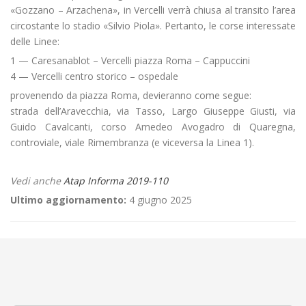
«Gozzano – Arzachena», in Vercelli verrà chiusa al transito l’area
circostante lo stadio «Silvio Piola». Pertanto, le corse interessate
delle Linee:
1 — Caresanablot – Vercelli piazza Roma – Cappuccini
4 — Vercelli centro storico – ospedale
provenendo da piazza Roma, devieranno come segue:
strada dell’Aravecchia, via Tasso, Largo Giuseppe Giusti, via
Guido Cavalcanti, corso Amedeo Avogadro di Quaregna,
controviale, viale Rimembranza (e viceversa la Linea 1).
Vedi anche
Atap Informa 2019-110
Ultimo aggiornamento:
4 giugno 2025
←
OGGETTO: Selezione aperta per l’assunzione a tempo
indeterminato di un Capo unità organizzativa amm./tecnica da inserire
nell’Ufficio del Personale con mansione di Responsabile. Esiti
selezione deserta ed emissione di nuovo bando.
«Giornata Mondiale della CRI» a Vercelli via Nigra
→