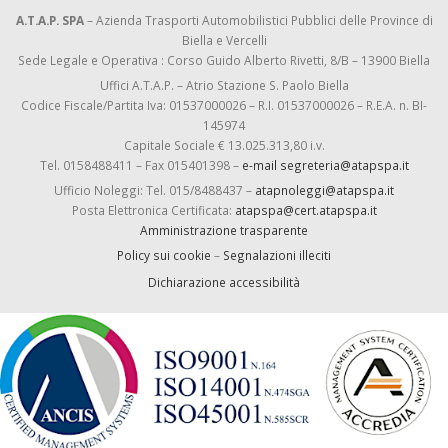
A.T.A.P. SPA
– Azienda Trasporti Automobilistici Pubblici delle Province di
Biella e Vercelli
Sede Legale e Operativa : Corso Guido Alberto Rivetti, 8/B – 13900 Biella
Uffici A.T.A.P. – Atrio Stazione S. Paolo Biella
Codice Fiscale/Partita Iva: 01537000026 – R.I. 01537000026 – R.E.A. n. BI-
145974
Capitale Sociale € 13.025.313,80 i.v.
Tel. 0158488411 – Fax 015401398 –
e-mail segreteria@atapspa.it
Ufficio Noleggi: Tel. 015/8488437 –
atapnoleggi@atapspa.it
Posta Elettronica Certificata:
atapspa@cert.atapspa.it
Amministrazione trasparente
Policy sui cookie
–
Segnalazioni illeciti
Dichiarazione accessibilità