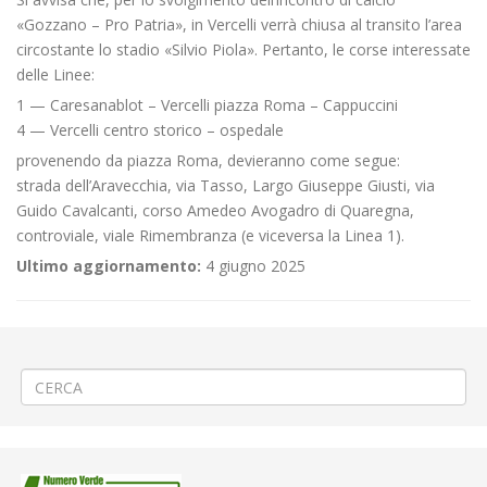
«Gozzano – Pro Patria», in Vercelli verrà chiusa al transito l’area
circostante lo stadio «Silvio Piola». Pertanto, le corse interessate
delle Linee:
1 — Caresanablot – Vercelli piazza Roma – Cappuccini
4 — Vercelli centro storico – ospedale
provenendo da piazza Roma, devieranno come segue:
strada dell’Aravecchia, via Tasso, Largo Giuseppe Giusti, via
Guido Cavalcanti, corso Amedeo Avogadro di Quaregna,
controviale, viale Rimembranza (e viceversa la Linea 1).
Ultimo aggiornamento:
4 giugno 2025
←
Segnalazione variazione di servizio su Linea 50 – causa maltempo
Lavori sulla fognatura a Serravalle Rondò
→