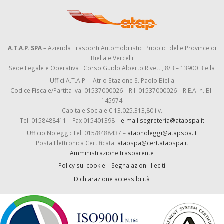
A.T.A.P. SPA
– Azienda Trasporti Automobilistici Pubblici delle Province di
Biella e Vercelli
Sede Legale e Operativa : Corso Guido Alberto Rivetti, 8/B – 13900 Biella
Uffici A.T.A.P. – Atrio Stazione S. Paolo Biella
Codice Fiscale/Partita Iva: 01537000026 – R.I. 01537000026 – R.E.A. n. BI-
145974
Capitale Sociale € 13.025.313,80 i.v.
Tel. 0158488411 – Fax 015401398 –
e-mail segreteria@atapspa.it
Ufficio Noleggi: Tel. 015/8488437 –
atapnoleggi@atapspa.it
Posta Elettronica Certificata:
atapspa@cert.atapspa.it
Amministrazione trasparente
Policy sui cookie
–
Segnalazioni illeciti
Dichiarazione accessibilità