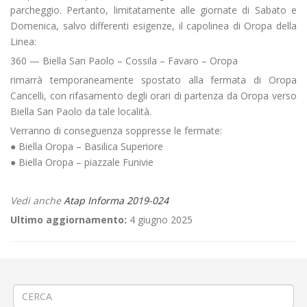
parcheggio. Pertanto, limitatamente alle giornate di Sabato e
Domenica, salvo differenti esigenze, il capolinea di Oropa della
Linea:
360 — Biella San Paolo – Cossila – Favaro – Oropa
rimarrà temporaneamente spostato alla fermata di Oropa
Cancelli, con rifasamento degli orari di partenza da Oropa verso
Biella San Paolo da tale località.
Verranno di conseguenza soppresse le fermate:
● Biella Oropa – Basilica Superiore
● Biella Oropa – piazzale Funivie
Vedi anche
Atap Informa 2019-024
Ultimo aggiornamento:
4 giugno 2025
←
Linea 51 (165) Vercelli – Albano – Villarboit- Buronzo
Linea 51 (165) Vercelli – Albano – Villarboit- Buronzo
→