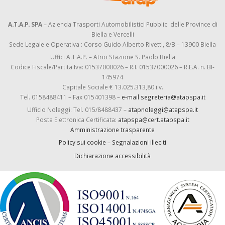
A.T.A.P. SPA
– Azienda Trasporti Automobilistici Pubblici delle Province di
Biella e Vercelli
Sede Legale e Operativa : Corso Guido Alberto Rivetti, 8/B – 13900 Biella
Uffici A.T.A.P. – Atrio Stazione S. Paolo Biella
Codice Fiscale/Partita Iva: 01537000026 – R.I. 01537000026 – R.E.A. n. BI-
145974
Capitale Sociale € 13.025.313,80 i.v.
Tel. 0158488411 – Fax 015401398 –
e-mail segreteria@atapspa.it
Ufficio Noleggi: Tel. 015/8488437 –
atapnoleggi@atapspa.it
Posta Elettronica Certificata:
atapspa@cert.atapspa.it
Amministrazione trasparente
Policy sui cookie
–
Segnalazioni illeciti
Dichiarazione accessibilità