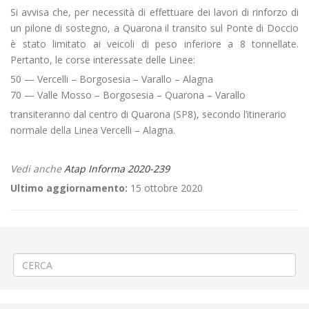
Si avvisa che, per necessità di effettuare dei lavori di rinforzo di
un pilone di sostegno, a Quarona il transito sul Ponte di Doccio
è stato limitato ai veicoli di peso inferiore a 8 tonnellate.
Pertanto, le corse interessate delle Linee:
50 — Vercelli – Borgosesia – Varallo – Alagna
70 — Valle Mosso – Borgosesia – Quarona – Varallo
transiteranno dal centro di Quarona (SP8), secondo l’itinerario
normale della Linea Vercelli – Alagna.
Vedi anche
Atap Informa 2020-239
Ultimo aggiornamento:
15 ottobre 2020
←
OPERATIVITÀ SPORTELLI BIGLIETTERIA ATAP A BIELLA
Manutenzione antenna a Biella via Seminari
→