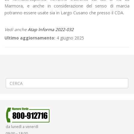
Marmora, e anche in considerazione del senso di marcia
potranno essere usate sia in Largo Cusano che presso il CDA.
Vedi anche
Atap Informa 2022-032
Ultimo aggiornamento:
4 giugno 2025
←
Criticità relative all’erogazione dei servizi di trasporto pubblico
locale ATAP nella giornata del 24/02/2022
Criticità relative all’erogazione dei servizi di trasporto pubblico locale
ATAP nella giornata del 25/02/2022
→
da lunedì a venerdì
09:00 – 18:00