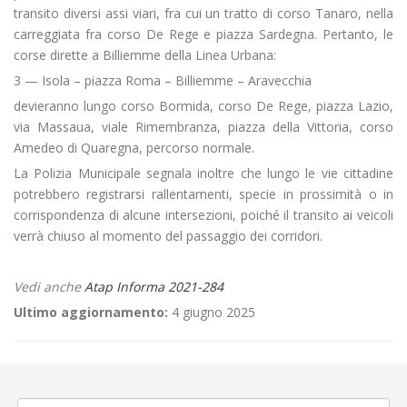
transito diversi assi viari, fra cui un tratto di corso Tanaro, nella
carreggiata fra corso De Rege e piazza Sardegna. Pertanto, le
corse dirette a Billiemme della Linea Urbana:
3 — Isola – piazza Roma – Billiemme – Aravecchia
devieranno lungo corso Bormida, corso De Rege, piazza Lazio,
via Massaua, viale Rimembranza, piazza della Vittoria, corso
Amedeo di Quaregna, percorso normale.
La Polizia Municipale segnala inoltre che lungo le vie cittadine
potrebbero registrarsi rallentamenti, specie in prossimità o in
corrispondenza di alcune intersezioni, poiché il transito ai veicoli
verrà chiuso al momento del passaggio dei corridori.
Vedi anche
Atap Informa 2021-284
Ultimo aggiornamento:
4 giugno 2025
←
«Pro Vercelli – Giana Erminio» a Vercelli
«Sapori d’Autunno» a Cigliano
→