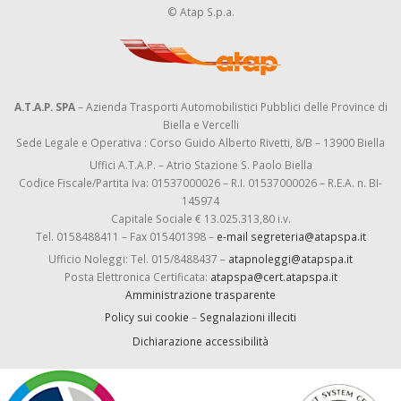
© Atap S.p.a.
A.T.A.P. SPA
– Azienda Trasporti Automobilistici Pubblici delle Province di
Biella e Vercelli
Sede Legale e Operativa : Corso Guido Alberto Rivetti, 8/B – 13900 Biella
Uffici A.T.A.P. – Atrio Stazione S. Paolo Biella
Codice Fiscale/Partita Iva: 01537000026 – R.I. 01537000026 – R.E.A. n. BI-
145974
Capitale Sociale € 13.025.313,80 i.v.
Tel. 0158488411 – Fax 015401398 –
e-mail segreteria@atapspa.it
Ufficio Noleggi: Tel. 015/8488437 –
atapnoleggi@atapspa.it
Posta Elettronica Certificata:
atapspa@cert.atapspa.it
Amministrazione trasparente
Policy sui cookie
–
Segnalazioni illeciti
Dichiarazione accessibilità