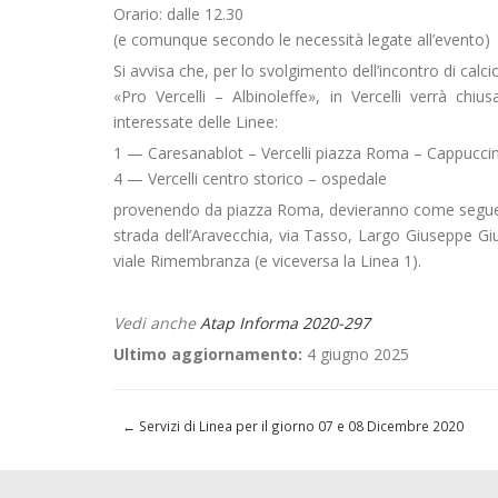
Orario: dalle 12.30
(e comunque secondo le necessità legate all’evento)
Si avvisa che, per lo svolgimento dell’incontro di calci
«Pro Vercelli – Albinoleffe», in Vercelli verrà chius
interessate delle Linee:
1 — Caresanablot – Vercelli piazza Roma – Cappuccin
4 — Vercelli centro storico – ospedale
provenendo da piazza Roma, devieranno come segue
strada dell’Aravecchia, via Tasso, Largo Giuseppe G
viale Rimembranza (e viceversa la Linea 1).
Vedi anche
Atap Informa 2020-297
Ultimo aggiornamento:
4 giugno 2025
←
Servizi di Linea per il giorno 07 e 08 Dicembre 2020