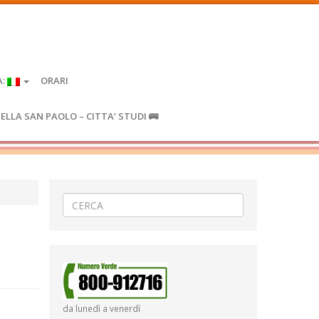
A:
ORARI
IELLA SAN PAOLO – CITTA’ STUDI 🚌
da lunedì a venerdì