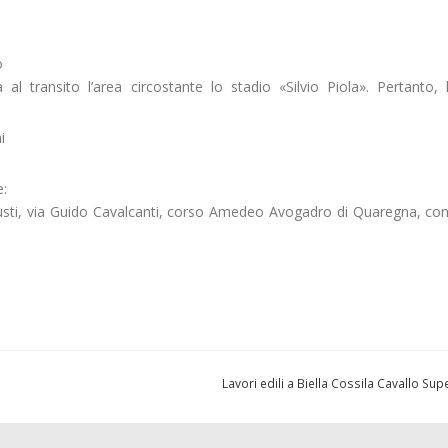
o
a al transito l’area circostante lo stadio «Silvio Piola». Pertanto,
i
:
iusti, via Guido Cavalcanti, corso Amedeo Avogadro di Quaregna, con
Lavori edili a Biella Cossila Cavallo Su