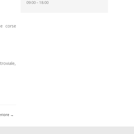
09:00 – 18:00
 le corse
troviale,
periore
→