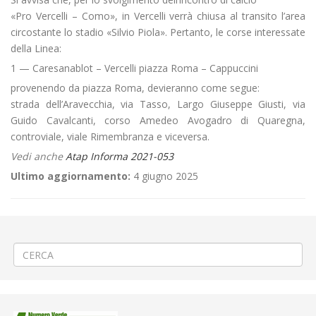
«Pro Vercelli – Como», in Vercelli verrà chiusa al transito l’area
circostante lo stadio «Silvio Piola». Pertanto, le corse interessate
della Linea:
1 — Caresanablot – Vercelli piazza Roma – Cappuccini
provenendo da piazza Roma, devieranno come segue:
strada dell’Aravecchia, via Tasso, Largo Giuseppe Giusti, via
Guido Cavalcanti, corso Amedeo Avogadro di Quaregna,
controviale, viale Rimembranza e viceversa.
Vedi anche
Atap Informa 2021-053
Ultimo aggiornamento:
4 giugno 2025
←
Realizzazione attraversamenti pedonali a Livorno Ferraris
Disgaggio parete naturale a Veglio Picco
→