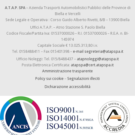
A.T.A.P. SPA
– Azienda Trasporti Automobilistici Pubblici delle Province di
Biella e Vercelli
Sede Legale e Operativa : Corso Guido Alberto Rivetti, 8/B – 13900 Biella
Uffici A.T.A.P. – Atrio Stazione S. Paolo Biella
Codice Fiscale/Partita Iva: 01537000026 – R.I. 01537000026 – R.E.A. n. BI-
145974
Capitale Sociale € 13.025.313,80 i.v.
Tel. 0158488411 – Fax 015401398 –
e-mail segreteria@atapspa.it
Ufficio Noleggi: Tel. 015/8488437 –
atapnoleggi@atapspa.it
Posta Elettronica Certificata:
atapspa@cert.atapspa.it
Amministrazione trasparente
Policy sui cookie
–
Segnalazioni illeciti
Dichiarazione accessibilità