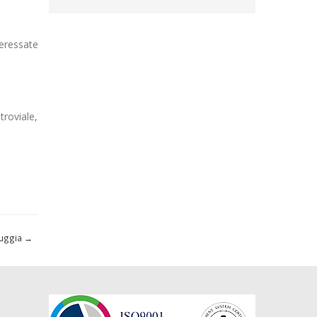
teressate
troviale,
luggia
→