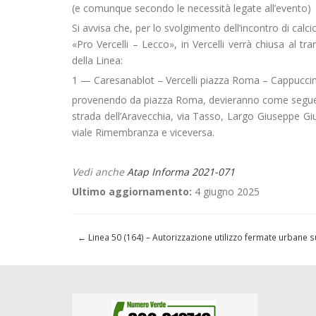
(e comunque secondo le necessità legate all’evento)
Si avvisa che, per lo svolgimento dell’incontro di calci
«Pro Vercelli – Lecco», in Vercelli verrà chiusa al tra
della Linea:
1 — Caresanablot – Vercelli piazza Roma – Cappuccin
provenendo da piazza Roma, devieranno come segue
strada dell’Aravecchia, via Tasso, Largo Giuseppe G
viale Rimembranza e viceversa.
Vedi anche
Atap Informa 2021-071
Ultimo aggiornamento:
4 giugno 2025
←
Linea 50 (164) – Autorizzazione utilizzo fermate urbane su 