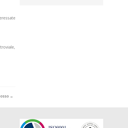
teressate
troviale,
 Mosso
→