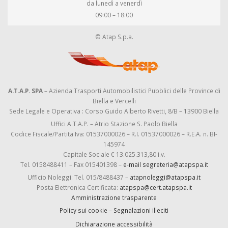
da lunedì a venerdì
09:00 – 18:00
© Atap S.p.a.
A.T.A.P. SPA
– Azienda Trasporti Automobilistici Pubblici delle Province di
Biella e Vercelli
Sede Legale e Operativa : Corso Guido Alberto Rivetti, 8/B – 13900 Biella
Uffici A.T.A.P. – Atrio Stazione S. Paolo Biella
Codice Fiscale/Partita Iva: 01537000026 – R.I. 01537000026 – R.E.A. n. BI-
145974
Capitale Sociale € 13.025.313,80 i.v.
Tel. 0158488411 – Fax 015401398 –
e-mail segreteria@atapspa.it
Ufficio Noleggi: Tel. 015/8488437 –
atapnoleggi@atapspa.it
Posta Elettronica Certificata:
atapspa@cert.atapspa.it
Amministrazione trasparente
Policy sui cookie
–
Segnalazioni illeciti
Dichiarazione accessibilità