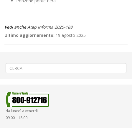
Ponzone ponte Pera
Vedi anche
Atap Informa 2025-188
Ultimo aggiornamento:
19 agosto 2025
←
CAMBIO GESTIONE RIVENDITA AUTOMATIZZATA A COSSATO
ADEGUAMENTO TARIFFARIO DAL 01/07/2025
→
da lunedì a venerdì
09:00 – 18:00