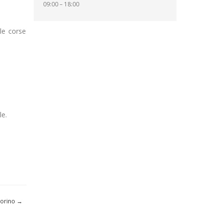
09:00 – 18:00
 le corse
le.
Dorino
→