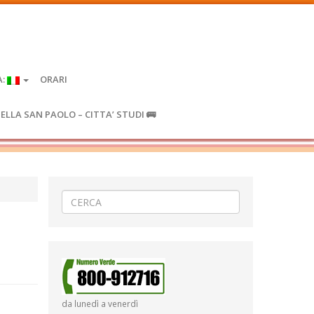
A:
ORARI
IELLA SAN PAOLO – CITTA’ STUDI 🚌
da lunedì a venerdì