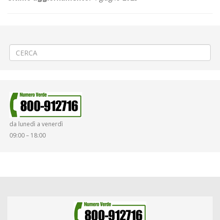
←
«32° Rally Lana» a Biella Oropa Cancelli
Servizi nel «Periodo Ferie» dell’Anno 2019
→
da lunedì a venerdì
09:00 – 18:00