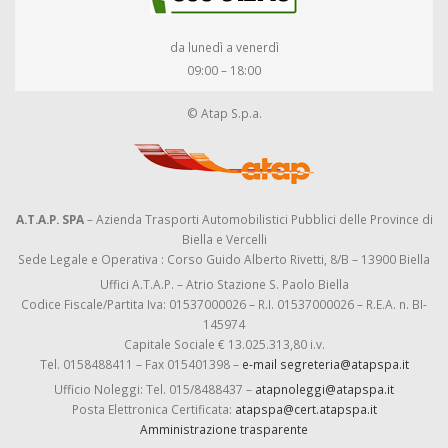
da lunedì a venerdì
09:00 – 18:00
© Atap S.p.a.
A.T.A.P. SPA
– Azienda Trasporti Automobilistici Pubblici delle Province di
Biella e Vercelli
Sede Legale e Operativa : Corso Guido Alberto Rivetti, 8/B – 13900 Biella
Uffici A.T.A.P. – Atrio Stazione S. Paolo Biella
Codice Fiscale/Partita Iva: 01537000026 – R.I. 01537000026 – R.E.A. n. BI-
145974
Capitale Sociale € 13.025.313,80 i.v.
Tel. 0158488411 – Fax 015401398 –
e-mail segreteria@atapspa.it
Ufficio Noleggi: Tel. 015/8488437 –
atapnoleggi@atapspa.it
Posta Elettronica Certificata:
atapspa@cert.atapspa.it
Amministrazione trasparente