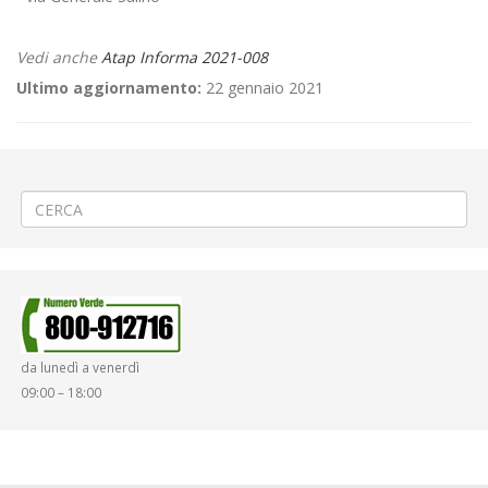
Vedi anche
Atap Informa 2021-008
Ultimo aggiornamento:
22 gennaio 2021
←
«Pro Vercelli – Carrarese» a Vercelli
Realizzazione rotatoria a Santhià
→
da lunedì a venerdì
09:00 – 18:00