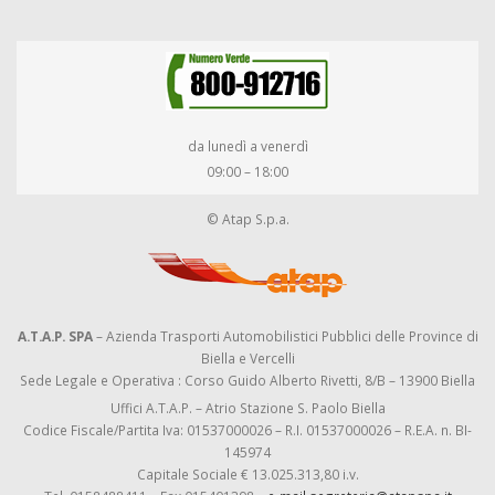
da lunedì a venerdì
09:00 – 18:00
© Atap S.p.a.
A.T.A.P. SPA
– Azienda Trasporti Automobilistici Pubblici delle Province di
Biella e Vercelli
Sede Legale e Operativa : Corso Guido Alberto Rivetti, 8/B – 13900 Biella
Uffici A.T.A.P. – Atrio Stazione S. Paolo Biella
Codice Fiscale/Partita Iva: 01537000026 – R.I. 01537000026 – R.E.A. n. BI-
145974
Capitale Sociale € 13.025.313,80 i.v.