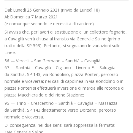
Dal: Lunedì 25 Gennaio 2021 (rinvio da Lunedì 18)
Al: Domenica 7 Marzo 2021
(e comunque secondo le necessità di cantiere)
Si avvisa che, per lavori di sostituzione di un collettore fognario,
a Cavaglià verrà chiusa al transito via Generale Salino (primo
tratto della SP 593). Pertanto, si segnalano le variazioni sulle
Linee:
56 — Vercelli – San Germano – Santhià – Cavaglià
67 — Santhià – Cavaglià – Cigliano – Livorno F. – Saluggia
da Santhià, SP 143, via Rondolino, piazza Ponteri, percorso
normale e viceversa; nei casi di capolinea in via Rondolino o in
piazza Ponteri si effettuerà inversione di marcia alle rotonde di
piazza Macchieraldo o del rione Stazione;
95 — Trino – Crescentino – Santhià – Cavaglià – Massazza
da Santhià, SP 143 direttamente verso Dorzano, percorso
normale e viceversa.
Di conseguenza, nei due sensi sarà soppressa la fermata:
• via Generale Salino