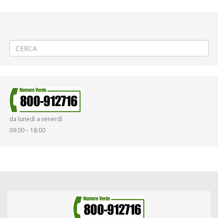
←
▲ Maltempo del 2-3 Ottobre 2020 ▲ RIAPERTURA a SORDEVOLO
▲ Maltempo del 2-3 Ottobre 2020 ▲ RIAPERTURE a CAMPIGLIA CERVO
e SORDEVOLO
→
da lunedì a venerdì
09:00 – 18:00