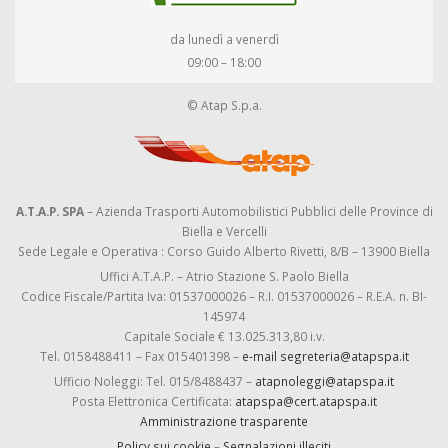
da lunedì a venerdì
09:00 – 18:00
© Atap S.p.a.
A.T.A.P. SPA
– Azienda Trasporti Automobilistici Pubblici delle Province di
Biella e Vercelli
Sede Legale e Operativa : Corso Guido Alberto Rivetti, 8/B – 13900 Biella
Uffici A.T.A.P. – Atrio Stazione S. Paolo Biella
Codice Fiscale/Partita Iva: 01537000026 – R.I. 01537000026 – R.E.A. n. BI-
145974
Capitale Sociale € 13.025.313,80 i.v.
Tel. 0158488411 – Fax 015401398 –
e-mail segreteria@atapspa.it
Ufficio Noleggi: Tel. 015/8488437 –
atapnoleggi@atapspa.it
Posta Elettronica Certificata:
atapspa@cert.atapspa.it
Amministrazione trasparente
Policy sui cookie
–
Segnalazioni illeciti