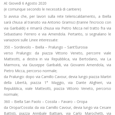
Al: Giovedì 6 Agosto 2020
(e comunque secondo le necessità di cantiere)
Si avvisa che, per lavori sulla rete teleriscaldamento, a Biella
sarà chiusa al transito via Antonio Gramsci (tranne l’incrocio con
via Garibaldi) e rimarrà chiusa via Pietro Micca nel tratto fra via
Sebastiano Ferrero e via Amendola. Pertanto, si segnalano le
variazioni sulle Linee interessate:
350 – Sordevolo – Biella – Pralungo – Sant’Eurosia
verso Pralungo: da piazza Vittorio Veneto, percorre viale
Matteotti, a destra in via Repubblica, via Bertodano, via La
Marmora, via Giuseppe Garibaldi, via Giovanni Amendola, via
Pietro Micca, percorso normale;
da Pralungo: dopo via Camillo Cavour, devia lungo piazza Martiri
della Libertà, piazza 1° Maggio, via Dante Alighieri, via
Repubblica, viale Matteotti, piazza Vittorio Veneto, percorso
normale;
360 – Biella San Paolo – Cossila – Favaro – Oropa
da Oropa/Cossila: da via Camillo Cavour, devia lungo via Cesare
Battisti, piazza Annibale Battiani, via Carlo Marochetti, via