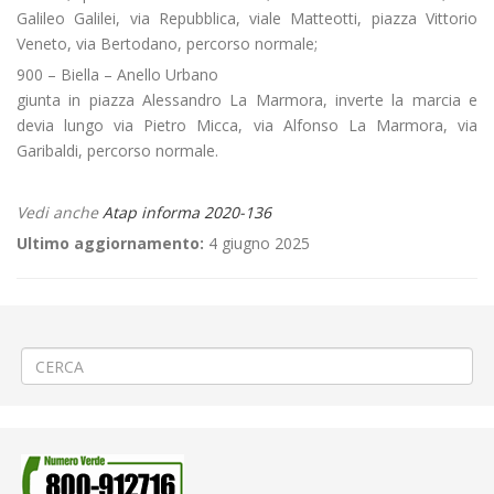
Galileo Galilei, via Repubblica, viale Matteotti, piazza Vittorio
Veneto, via Bertodano, percorso normale;
900 – Biella – Anello Urbano
giunta in piazza Alessandro La Marmora, inverte la marcia e
devia lungo via Pietro Micca, via Alfonso La Marmora, via
Garibaldi, percorso normale.
Vedi anche
Atap informa 2020-136
Ultimo aggiornamento:
4 giugno 2025
←
RIAPERTURA stradale a Candelo via San Pietro
Estensione rete telecomunicazioni a Chivasso
→