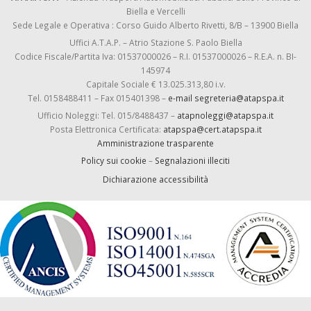
Biella e Vercelli
Sede Legale e Operativa : Corso Guido Alberto Rivetti, 8/B – 13900 Biella
Uffici A.T.A.P. – Atrio Stazione S. Paolo Biella
Codice Fiscale/Partita Iva: 01537000026 – R.I. 01537000026 – R.E.A. n. BI-
145974
Capitale Sociale € 13.025.313,80 i.v.
Tel. 0158488411 – Fax 015401398 –
e-mail segreteria@atapspa.it
Ufficio Noleggi: Tel. 015/8488437 –
atapnoleggi@atapspa.it
Posta Elettronica Certificata:
atapspa@cert.atapspa.it
Amministrazione trasparente
Policy sui cookie
–
Segnalazioni illeciti
Dichiarazione accessibilità