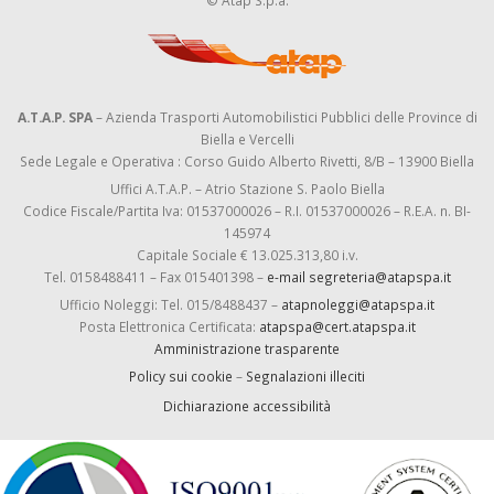
© Atap S.p.a.
A.T.A.P. SPA
– Azienda Trasporti Automobilistici Pubblici delle Province di
Biella e Vercelli
Sede Legale e Operativa : Corso Guido Alberto Rivetti, 8/B – 13900 Biella
Uffici A.T.A.P. – Atrio Stazione S. Paolo Biella
Codice Fiscale/Partita Iva: 01537000026 – R.I. 01537000026 – R.E.A. n. BI-
145974
Capitale Sociale € 13.025.313,80 i.v.
Tel. 0158488411 – Fax 015401398 –
e-mail segreteria@atapspa.it
Ufficio Noleggi: Tel. 015/8488437 –
atapnoleggi@atapspa.it
Posta Elettronica Certificata:
atapspa@cert.atapspa.it
Amministrazione trasparente
Policy sui cookie
–
Segnalazioni illeciti
Dichiarazione accessibilità