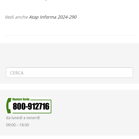
Vedi anche
Atap Informa 2024-290
←
Modifica Linea 56 (227) – Vercelli – San Germano – Santhià –
Cavaglià
Modifica linea 94 (234) – Lignana – Desana – Tricerro – Costanzana –
Asigliano
→
da lunedì a venerdì
09:00 – 18:00