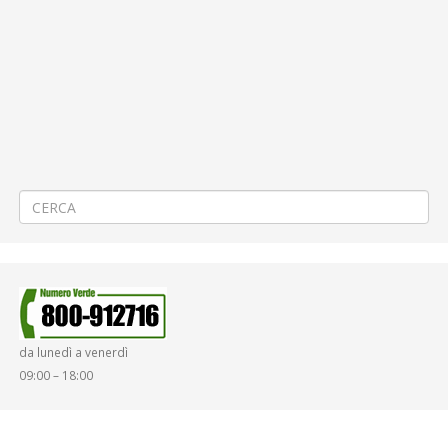
CON PROCEDURA IN ECONOMIA AI SENSI DEL TITOLO II DEL
“REGOLAMENTO PER GLI ACQUISTI DI BENI, SERVIZI E LAVORI SOTTO
SOGLIA COMUNITARIA” COSÌ COME PREVISTO DALL’ART. 50, COMMA 5
DEL D.LGS. N. 36/2023 “CODICE DEI CONTRATTI PUBBLICI”
PROCEDURA APERTA AI SENSI DEL LIBRO III (SETTORI SPECIALI) DEL
D.LGS. 31/03/2023 N. 36, PER ACCORDO QUADRO RELATIVO
ALL’AFFIDAMENTO DELLA FORNITURA E MANUTENZIONE DI AUTOBUS
CON ALIMENTAZIONE A METANO (CNG) ED AUTOBUS CON
ALIMENTAZIONE DIESEL A RIDOTTO IMPATTO AMBIENTALE E A BASSO
CONSUMO ENERGETICO
→
da lunedì a venerdì
09:00 – 18:00