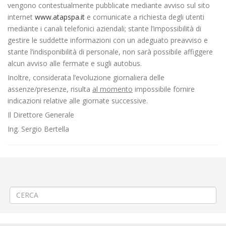
vengono contestualmente pubblicate mediante avviso sul sito
internet
www.atapspa.it
e comunicate a richiesta degli utenti
mediante i canali telefonici aziendali; stante l’impossibilità di
gestire le suddette informazioni con un adeguato preavviso e
stante l’indisponibilità di personale, non sarà possibile affiggere
alcun avviso alle fermate e sugli autobus.
Inoltre, considerata l’evoluzione giornaliera delle
assenze/presenze, risulta
al momento
impossibile fornire
indicazioni relative alle giornate successive.
Il Direttore Generale
Ing. Sergio Bertella
←
♟️«Il ritorno degli scacchi viventi» a Crevacuore
⚠️Modifica provvisoria Linea 340 Biella-Tollegno-Andorno-Tavigliano-
Piedicavallo
→