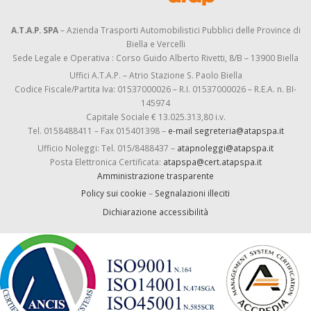
A.T.A.P. SPA
– Azienda Trasporti Automobilistici Pubblici delle Province di
Biella e Vercelli
Sede Legale e Operativa : Corso Guido Alberto Rivetti, 8/B – 13900 Biella
Uffici A.T.A.P. – Atrio Stazione S. Paolo Biella
Codice Fiscale/Partita Iva: 01537000026 – R.I. 01537000026 – R.E.A. n. BI-
145974
Capitale Sociale € 13.025.313,80 i.v.
Tel. 0158488411 – Fax 015401398 –
e-mail segreteria@atapspa.it
Ufficio Noleggi: Tel. 015/8488437 –
atapnoleggi@atapspa.it
Posta Elettronica Certificata:
atapspa@cert.atapspa.it
Amministrazione trasparente
Policy sui cookie
–
Segnalazioni illeciti
Dichiarazione accessibilità