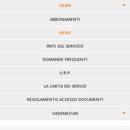
ORARI
PERCORSI URBANI IN BIELLA
ABBONAMENTI
LINEE URBANE VERCELLI
NEWS
LINEE EXTRAURBANE
INFO SUL SERVIZIO
DOMANDE FREQUENTI
U.R.P.
LA CARTA DEI SERVIZI
REGOLAMENTO ACCESSO DOCUMENTI
VADEMECUM
SINISTRI