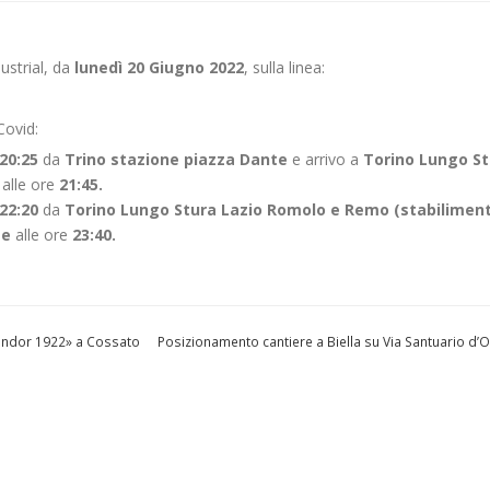
ustrial, da
lunedì 20 Giugno 2022
, sulla linea:
Covid:
20:25
da
Trino stazione piazza Dante
e arrivo a
Torino Lungo St
)
alle ore
21:45.
22:20
da
Torino Lungo Stura Lazio Romolo e Remo (stabilimen
te
alle ore
23:40.
endor 1922» a Cossato
Posizionamento cantiere a Biella su Via Santuario d’