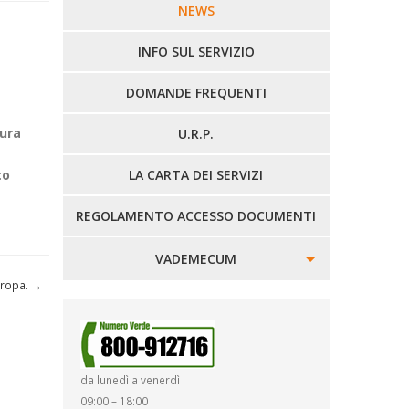
LINEE URBANE VERCELLI
NEWS
LINEE EXTRAURBANE
INFO SUL SERVIZIO
DOMANDE FREQUENTI
ura
U.R.P.
to
LA CARTA DEI SERVIZI
REGOLAMENTO ACCESSO DOCUMENTI
VADEMECUM
Oropa.
→
SINISTRI
SMARRIMENTO OGGETTI
da lunedì a venerdì
DIRITTI E DOVERI
09:00 – 18:00