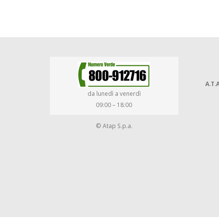
A.T.A
da lunedì a venerdì
09:00 – 18:00
© Atap S.p.a.