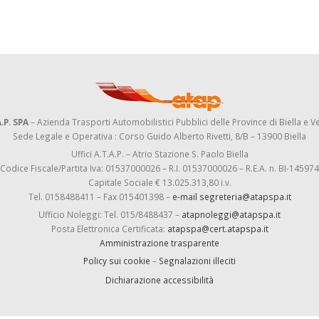
.P. SPA
– Azienda Trasporti Automobilistici Pubblici delle Province di Biella e Ve
Sede Legale e Operativa : Corso Guido Alberto Rivetti, 8/B – 13900 Biella
Uffici A.T.A.P. – Atrio Stazione S. Paolo Biella
Codice Fiscale/Partita Iva: 01537000026 – R.I. 01537000026 – R.E.A. n. BI-145974
Capitale Sociale € 13.025.313,80 i.v.
Tel. 0158488411 – Fax 015401398 –
e-mail segreteria@atapspa.it
Ufficio Noleggi: Tel. 015/8488437 –
atapnoleggi@atapspa.it
Posta Elettronica Certificata:
atapspa@cert.atapspa.it
Amministrazione trasparente
Policy sui cookie
–
Segnalazioni illeciti
Dichiarazione accessibilità