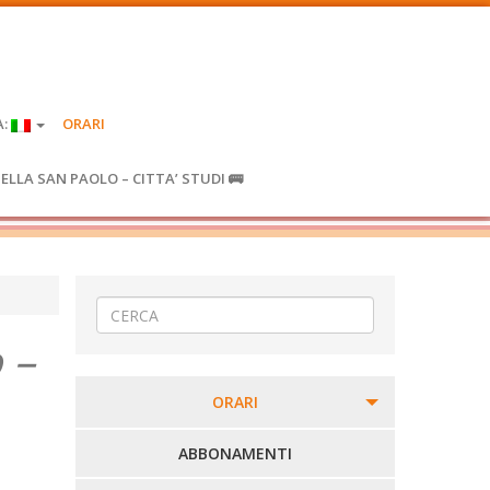
A:
ORARI
IELLA SAN PAOLO – CITTA’ STUDI 🚌
 –
ORARI
PERCORSI URBANI IN BIELLA
ABBONAMENTI