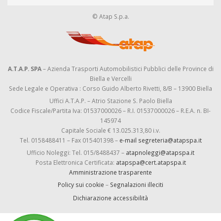
© Atap S.p.a.
A.T.A.P. SPA
– Azienda Trasporti Automobilistici Pubblici delle Province di
Biella e Vercelli
Sede Legale e Operativa : Corso Guido Alberto Rivetti, 8/B – 13900 Biella
Uffici A.T.A.P. – Atrio Stazione S. Paolo Biella
Codice Fiscale/Partita Iva: 01537000026 – R.I. 01537000026 – R.E.A. n. BI-
145974
Capitale Sociale € 13.025.313,80 i.v.
Tel. 0158488411 – Fax 015401398 –
e-mail segreteria@atapspa.it
Ufficio Noleggi: Tel. 015/8488437 –
atapnoleggi@atapspa.it
Posta Elettronica Certificata:
atapspa@cert.atapspa.it
Amministrazione trasparente
Policy sui cookie
–
Segnalazioni illeciti
Dichiarazione accessibilità