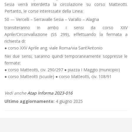
Sesia verrà interdetta la circolazione su corso Matteotti.
Pertanto, le corse interessate della Linea:
50 — Vercelli – Serravalle Sesia – Varallo – Alagna
transiteranno in ambo i sensi da corso XXV
Aprile/Circonvallazione (SS 299), effettuando la fermata a
richiesta di:
● corso XXV Aprile ang. viale Roma/via Sant’Antonio
Nei due sensi, saranno quindi temporaneamente soppresse le
fermate:
● corso Matteotti, civ. 290/297 ● piazza I Maggio (municipio)
● corso Matteotti (scuole) ● corso Matteotti, civ. 108/91
Vedi anche
Atap Informa 2023-016
Ultimo aggiornamento:
4 giugno 2025
←
🛤️LAVORI SOSPESI Rinnovamento binari ferroviari a Salussola
Vigellio