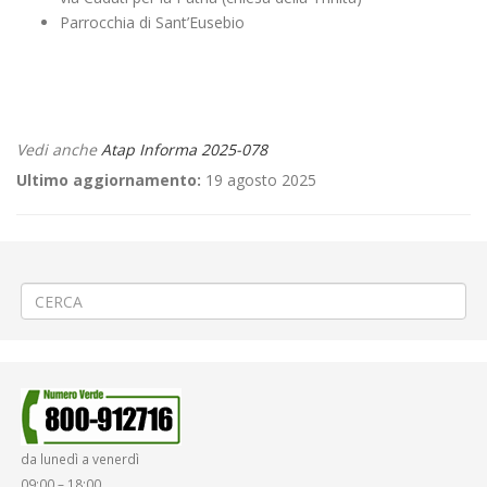
Parrocchia di Sant’Eusebio
Vedi anche
Atap Informa 2025-078
Ultimo aggiornamento:
19 agosto 2025
←
🏎️ «12° Valli Biellesi» a Cossato
⚽ «Pro Vercelli – L.R. Vicenza» a Vercelli
→
da lunedì a venerdì
09:00 – 18:00