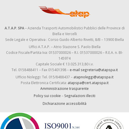
A.T.A.P. SPA
– Azienda Trasporti Automobilistici Pubblici delle Province di
Biella e Vercelli
Sede Legale e Operativa : Corso Guido Alberto Rivetti, 8/B – 13900 Biella
Uffici A.T.A.P. – Atrio Stazione S. Paolo Biella
Codice Fiscale/Partita Iva: 01537000026 – R.I. 01537000026 – R.E.A. n. BI-
145974
Capitale Sociale € 13.025.313,80 i.v.
Tel. 0158488411 – Fax 015401398 –
e-mail segreteria@atapspa.it
Ufficio Noleggi: Tel. 015/8488437 –
atapnoleggi@atapspa.it
Posta Elettronica Certificata:
atapspa@cert.atapspa.it
Amministrazione trasparente
Policy sui cookie
–
Segnalazioni illeciti
Dichiarazione accessibilità