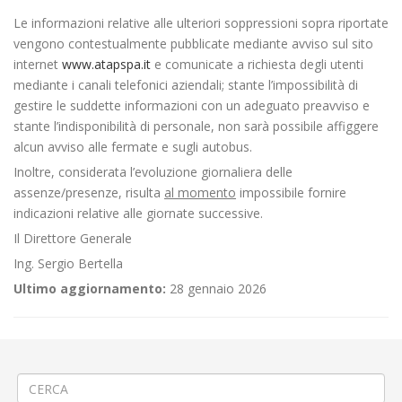
Le informazioni relative alle ulteriori soppressioni sopra riportate
vengono contestualmente pubblicate mediante avviso sul sito
internet
www.atapspa.it
e comunicate a richiesta degli utenti
mediante i canali telefonici aziendali; stante l’impossibilità di
gestire le suddette informazioni con un adeguato preavviso e
stante l’indisponibilità di personale, non sarà possibile affiggere
alcun avviso alle fermate e sugli autobus.
Inoltre, considerata l’evoluzione giornaliera delle
assenze/presenze, risulta
al momento
impossibile fornire
indicazioni relative alle giornate successive.
Il Direttore Generale
Ing. Sergio Bertella
Ultimo aggiornamento:
28 gennaio 2026
←
Asfaltatura a Saluggia via San Giovanni Battista
Servizi di Linea il giorno 25 Aprile 2022
→