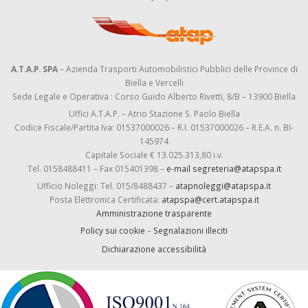
A.T.A.P. SPA
– Azienda Trasporti Automobilistici Pubblici delle Province di
Biella e Vercelli
Sede Legale e Operativa : Corso Guido Alberto Rivetti, 8/B – 13900 Biella
Uffici A.T.A.P. – Atrio Stazione S. Paolo Biella
Codice Fiscale/Partita Iva: 01537000026 – R.I. 01537000026 – R.E.A. n. BI-
145974
Capitale Sociale € 13.025.313,80 i.v.
Tel. 0158488411 – Fax 015401398 –
e-mail segreteria@atapspa.it
Ufficio Noleggi: Tel. 015/8488437 –
atapnoleggi@atapspa.it
Posta Elettronica Certificata:
atapspa@cert.atapspa.it
Amministrazione trasparente
Policy sui cookie
–
Segnalazioni illeciti
Dichiarazione accessibilità