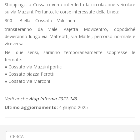
Shopping», a Cossato verrà interdetta la circolazione veicolare
su via Mazzini. Pertanto, le corse interessate della Linea:
300 — Biella – Cossato – Valdilana
transiteranno da viale Pajetta Movicentro, dopodiché
devieranno lungo via Matteotti, via Maffei, percorso normale e
viceversa.
Nei due sensi, saranno temporaneamente soppresse le
fermate:
● Cossato via Mazzini portici
● Cossato piazza Perotti
● Cossato via Marconi
Vedi anche
Atap Informa 2021-149
Ultimo aggiornamento:
4 giugno 2025
←
«Festa dei saldi» a Vercelli
Cedimento stradale a Cossato Liceo
→